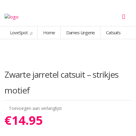
LoveSpot
Home
Dames Lingerie
Catsuits
Zwarte jarretel catsuit – strikjes
motief
Toevoegen aan verlanglijst
€
14.95