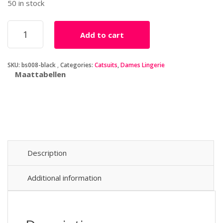
50 in stock
Zwarte
Add to cart
jarretel
catsuit
-
SKU:
bs008-black
Categories:
Catsuits
,
Dames Lingerie
strikjes
Maattabellen
motief
quantity
Description
Additional information