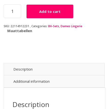
Witte
Add to cart
BH
Set
Met
SKU:
22114912231
Categories:
BH-Sets
,
Dames Lingerie
Open
Maattabellen
Kruisje
quantity
Description
Additional information
Description