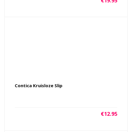
€
19.95
Contica Kruisloze Slip
€
12.95