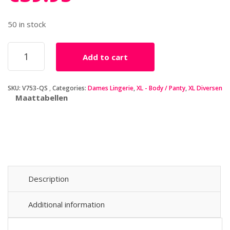
50 in stock
Up
Add to cart
All
Night
Body
SKU:
V753-QS
Categories:
Dames Lingerie
,
XL - Body / Panty
,
XL Diversen
Met
Maattabellen
Lange
Mouwen
-
Curvy
quantity
Description
Additional information