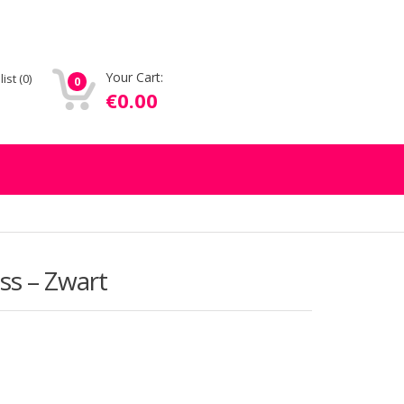
Your Cart:
list
(0)
0
€
0.00
ss – Zwart