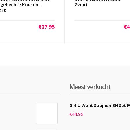
gehechte Kousen –
Zwart
art
€
27.95
€
4
Meest verkocht
Girl U Want Satijnen BH Set M
€
44.95