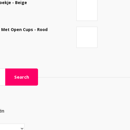
oekje - Beige
l Met Open Cups - Rood
Search
ën