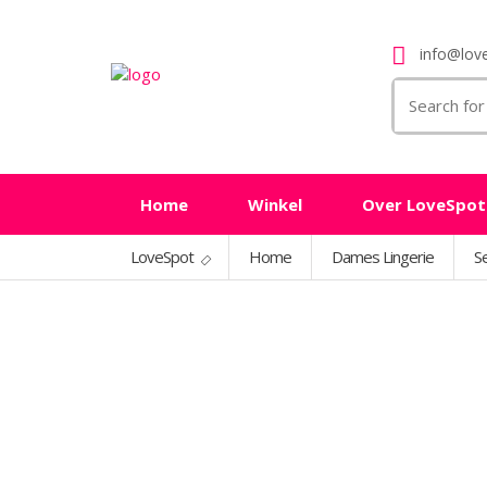
info@love
Search
for:
Home
Winkel
Over LoveSpot
LoveSpot
Home
Dames Lingerie
Se