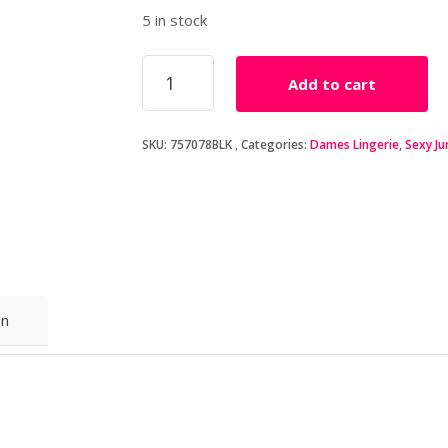
5 in stock
Transparant
Add to cart
Jurkje
Reckless
-
SKU:
757078BLK
Categories:
Dames Lingerie
,
Sexy Ju
Zwart
quantity
on