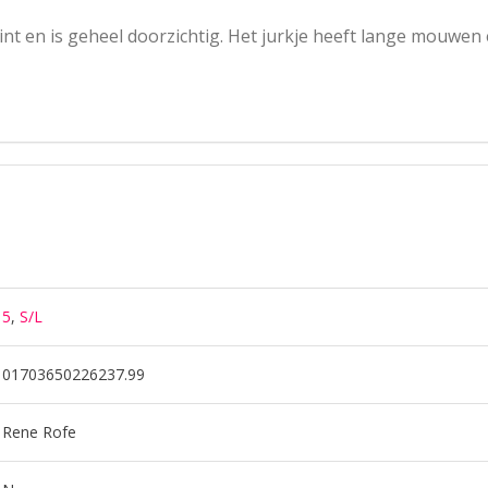
rint en is geheel doorzichtig. Het jurkje heeft lange mouwe
5
,
S/L
01703650226237.99
Rene Rofe