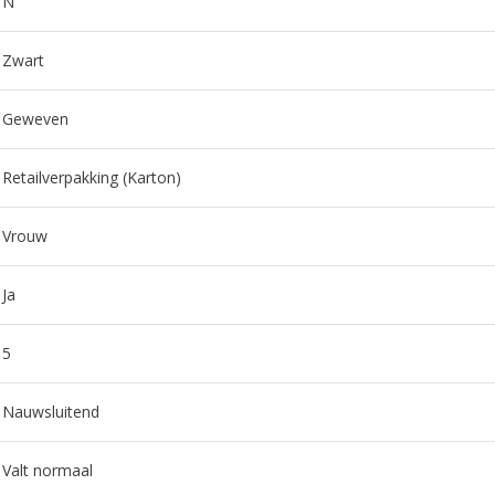
N
Zwart
Geweven
Retailverpakking (Karton)
Vrouw
Ja
5
Nauwsluitend
Valt normaal