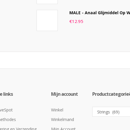
MALE - Anaal Glijmiddel Op W
€
12.95
 links
Mijn account
Productcategorie
veSpot
Winkel
methodes
Winkelmand
ering en Verzending
Mijn Account