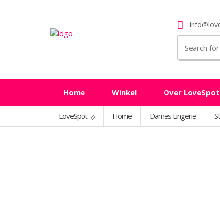
info@love
Search
for:
Home
Winkel
Over LoveSpot
LoveSpot
Home
Dames Lingerie
St