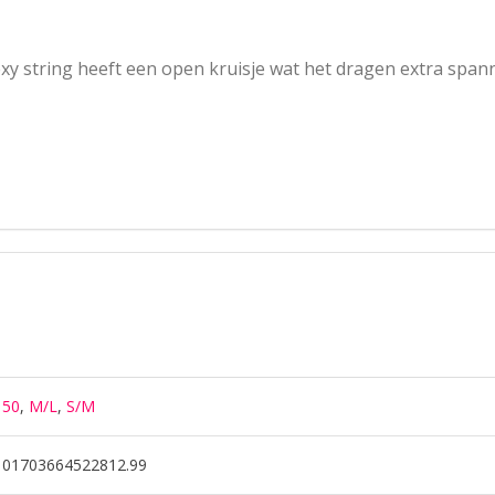
xy string heeft een open kruisje wat het dragen extra spa
50
,
M/L
,
S/M
01703664522812.99