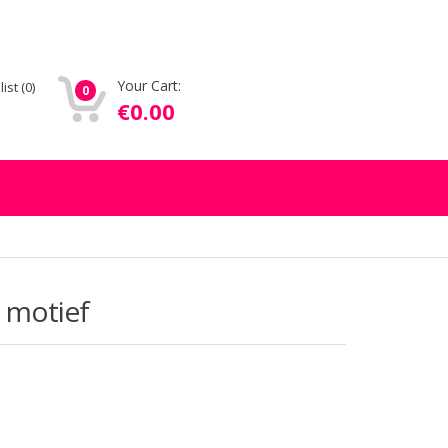
Your Cart:
list
(0)
0
€
0.00
 motief