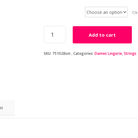
Maat
Cle
Zwarte
Add to cart
kanten
string
met
SKU:
751028sm
Categories:
Dames Lingerie
,
Strings
motief
quantity
on