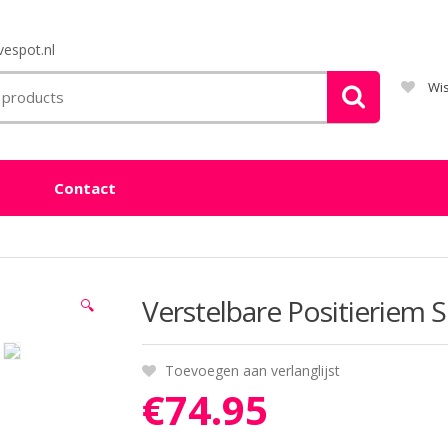
espot.nl
Wis
Contact
Verstelbare Positieriem 
🔍
Toevoegen aan verlanglijst
€
74.95