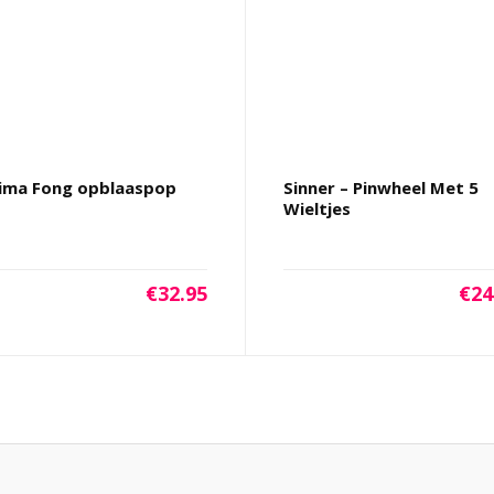
ima Fong opblaaspop
Sinner – Pinwheel Met 5
Wieltjes
€
32.95
€
24