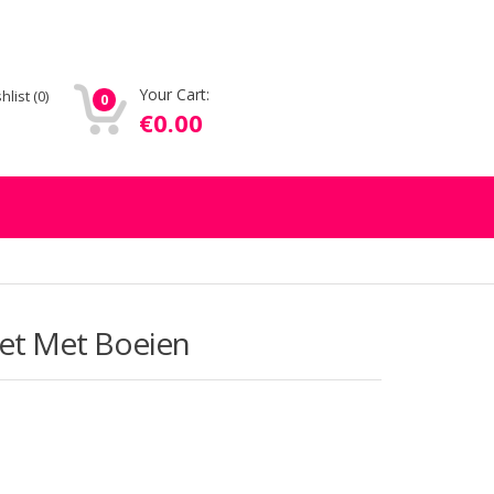
Your Cart:
hlist
(0)
0
€
0.00
Set Met Boeien