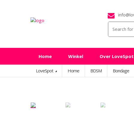
info@lov
Search
for:
Home
Winkel
Over LoveSpot
LoveSpot
Home
BDSM
Bondage