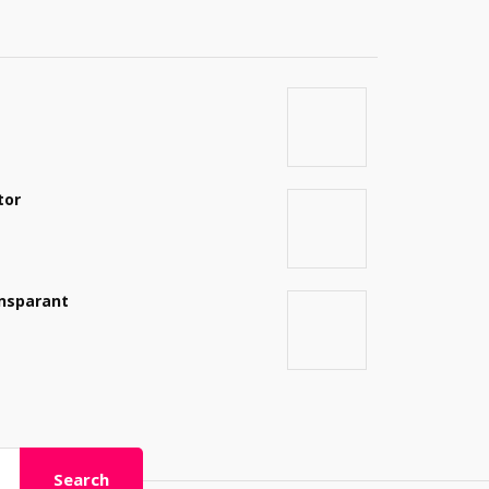
tor
ansparant
Search