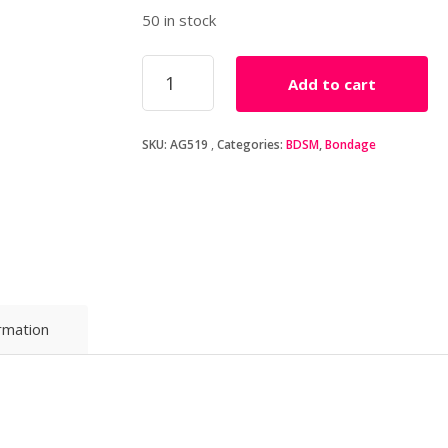
50 in stock
Verstelbare
Add to cart
Positieriem
Set
Met
SKU:
AG519
Categories:
BDSM
,
Bondage
Boeien
quantity
ormation