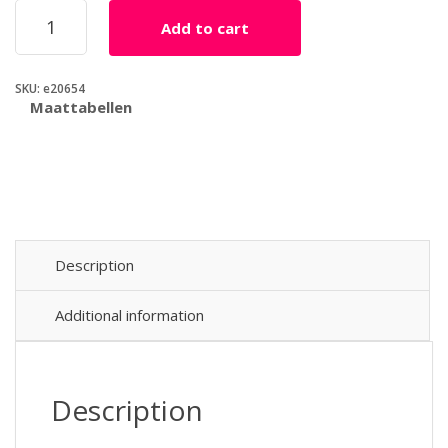
Sperma
Add to cart
Verbeteraar
-
Yummy
SKU:
e20654
Cum
Maattabellen
Druppels
quantity
Description
Additional information
Description