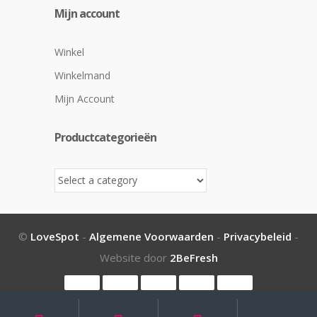
Mijn account
Winkel
Winkelmand
Mijn Account
Productcategorieën
©
LoveSpot
-
Algemene Voorwaarden
-
Privacybeleid
-
Website door
2BeFresh
My
Search
Search