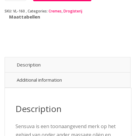
for
SKU:
VL-160
Categories:
Cremes
,
Drogisterij
Him
Maattabellen
-
50
ml
quantity
Description
Additional information
Description
Sensuva is een toonaangevend merk op het
gebied van onder ander massage oliën en