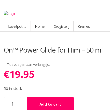
LoveSpot
Home
Drogisterij
Cremes
On™ Power Glide for Him – 50 ml
Toevoegen aan verlanglijst
€
19.95
50 in stock
On™
Add to cart
Power
Glide