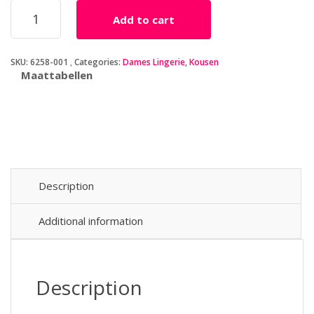
Nylon
Add to cart
Kousen
Met
Luxe
SKU:
6258-001
Categories:
Dames Lingerie
,
Kousen
Kanten
Maattabellen
Top
-
Zwart
quantity
Description
Additional information
Description