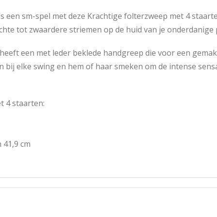
ens een sm-spel met deze Krachtige folterzweep met 4 staarte
ichte tot zwaardere striemen op de huid van je onderdanige 
heeft een met leder beklede handgreep die voor een gemakke
 bij elke swing en hem of haar smeken om de intense sensati
 4 staarten:
n 41,9 cm