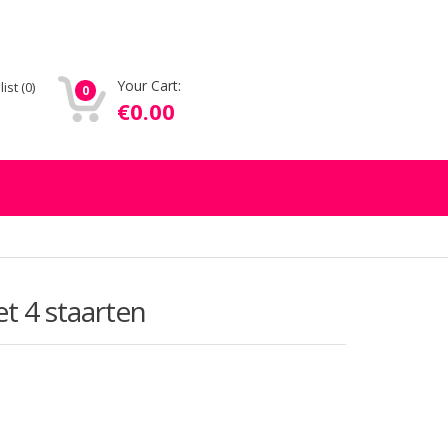
Your Cart:
list
(0)
0
€
0.00
t 4 staarten