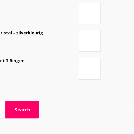
stal - zilverkleurig
Met 3 Ringen
Search