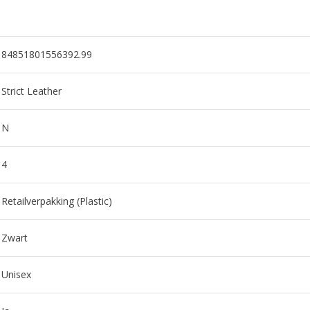
84851801556392.99
Strict Leather
N
4
Retailverpakking (Plastic)
Zwart
Unisex