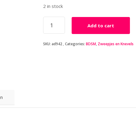
2 in stock
Krachtige
Add to cart
folterzweep
met
4
SKU:
ad942
Categories:
BDSM
,
Zweepjes en Knevels
staarten
quantity
on