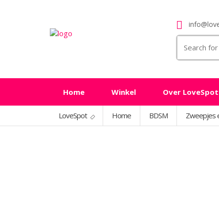
info@love
Search
for:
Home
Winkel
Over LoveSpot
LoveSpot
Home
BDSM
Zweepjes 