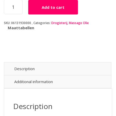
HOT
Add to cart
Massage
Olie
-
SKU:
06131930000
Categories:
Drogisterij
,
Massage Olie
Active
Maattabellen
Warming
quantity
Description
Additional information
Description