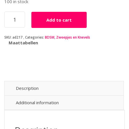
100 in stock
Cat
Add to cart
Tails
Vegan
Leather
SKU:
ad217
Categories:
BDSM
,
Zweepjes en Knevels
Hand
Maattabellen
Whip
quantity
Description
Additional information