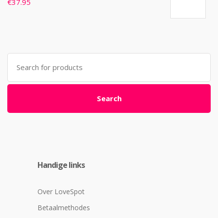
€
37.95
Search
for:
Search
Handige links
Over LoveSpot
Betaalmethodes