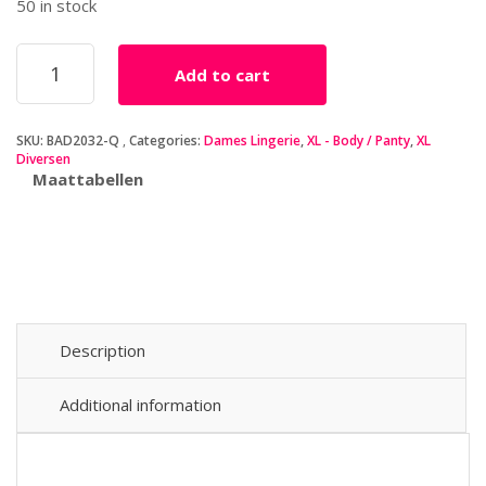
50 in stock
Baci
Add to cart
-
Transparante
Panty
SKU:
BAD2032-Q
Categories:
Dames Lingerie
,
XL - Body / Panty
,
XL
Met
Diversen
Jarretel
Maattabellen
Look
-
Curvy
quantity
Description
Additional information