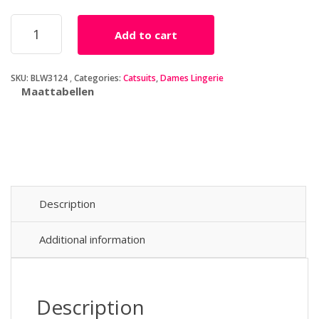
Baci
Add to cart
-
Kanten
Catsuit
SKU:
BLW3124
Categories:
Catsuits
,
Dames Lingerie
Met
Maattabellen
Korset
Look
quantity
Description
Additional information
Description