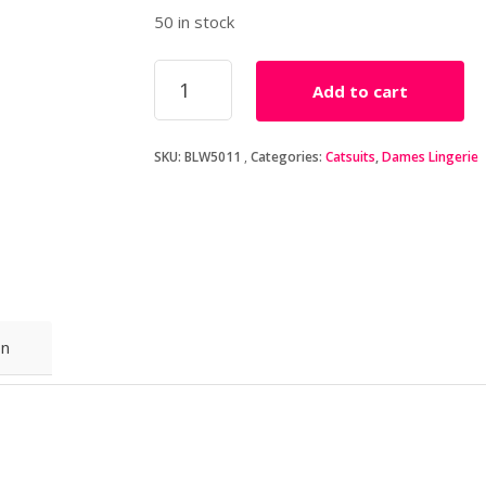
50 in stock
Baci
Add to cart
-
Jarretel
Visnet
SKU:
BLW5011
Categories:
Catsuits
,
Dames Lingerie
Catsuit
-
Zwart
quantity
on