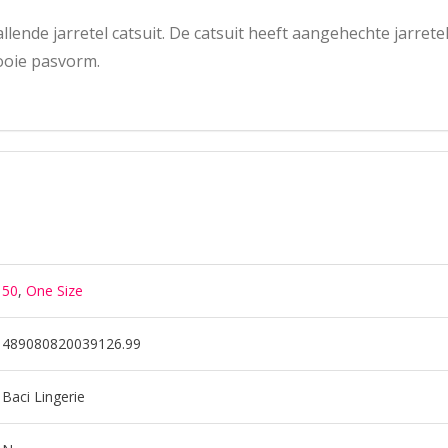
llende jarretel catsuit. De catsuit heeft aangehechte jarrete
mooie pasvorm.
50
,
One Size
489080820039126.99
Baci Lingerie