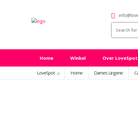
info@love
Search
for:
Home
Winkel
Over LoveSpot
LoveSpot
Home
Dames Lingerie
Ca