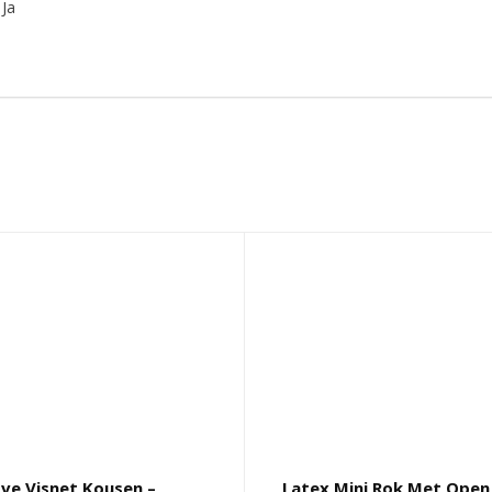
Ja
ve Visnet Kousen –
Latex Mini Rok Met Open