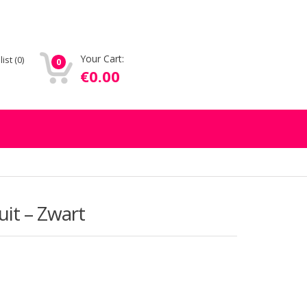
Your Cart:
list
(0)
0
€
0.00
uit – Zwart