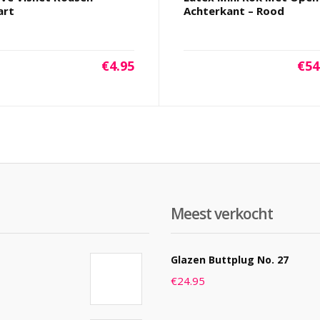
art
Achterkant – Rood
€
4.95
€
54
Meest verkocht
Glazen Buttplug No. 27
€
24.95