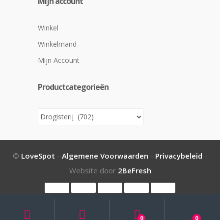
Mijn account
Winkel
Winkelmand
Mijn Account
Productcategorieën
©
LoveSpot
-
Algemene Voorwaarden
-
Privacybeleid
-
Website door
2BeFresh
My
Search
Search
for:
Account
0
0