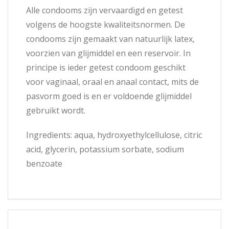
Alle condooms zijn vervaardigd en getest
volgens de hoogste kwaliteitsnormen. De
condooms zijn gemaakt van natuurlijk latex,
voorzien van glijmiddel en een reservoir. In
principe is ieder getest condoom geschikt
voor vaginaal, oraal en anaal contact, mits de
pasvorm goed is en er voldoende glijmiddel
gebruikt wordt.
Ingredients: aqua, hydroxyethylcellulose, citric
acid, glycerin, potassium sorbate, sodium
benzoate