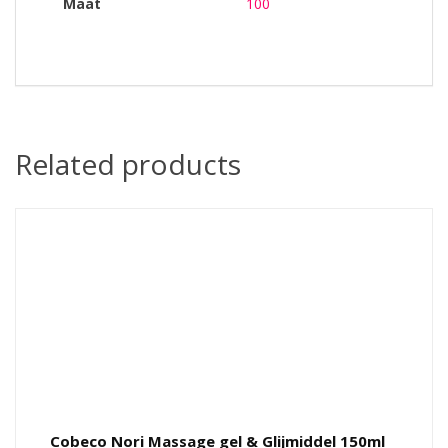
Maat
100
Related products
Cobeco Nori Massage gel & Glijmiddel 150ml