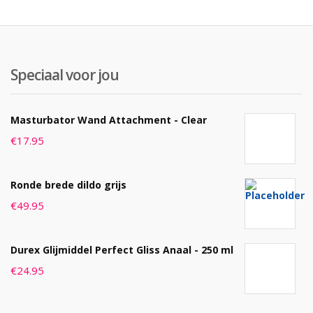
Speciaal voor jou
Masturbator Wand Attachment - Clear
€
17.95
Ronde brede dildo grijs
€
49.95
Durex Glijmiddel Perfect Gliss Anaal - 250 ml
€
24.95