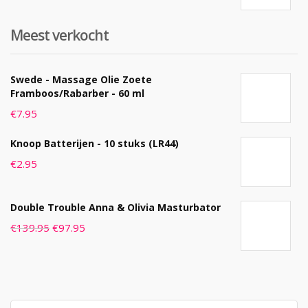
Meest verkocht
Swede - Massage Olie Zoete
Framboos/Rabarber - 60 ml
€
7.95
Knoop Batterijen - 10 stuks (LR44)
€
2.95
Double Trouble Anna & Olivia Masturbator
€
139.95
€
97.95
Search