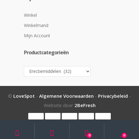
Winkel
Winkelmand
Mijn Account
Productcategorieën
©
LoveSpot
-
Algemene Voorwaarden
-
Privacybeleid
-
Website door
2BeFresh
My
Search
Search
for:
Account
0
0