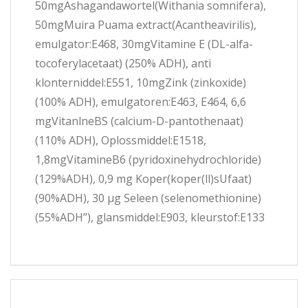
50mgAshagandawortel(Withania somnifera),
50mgMuira Puama extract(Acantheavirilis),
emulgator:E468, 30mgVitamine E (DL-alfa-
tocoferylacetaat) (250% ADH), anti
klonterniddel:E551, 10mgZink (zinkoxide)
(100% ADH), emulgatoren:E463, E464, 6,6
mgVitanlneBS (calcium-D-pantothenaat)
(110% ADH), Oplossmiddel:E1518,
1,8mgVitamineB6 (pyridoxinehydrochloride)
(129%ADH), 0,9 mg Koper(koper(ll)sUfaat)
(90%ADH), 30 µg Seleen (selenomethionine)
(55%ADH”), glansmiddel:E903, kleurstof:E133